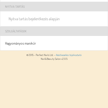
NYITVA TARTÁS
Nyitva tartás bejelentkezés alapján
SZOLGÁLTATÁSOK
Hagyományos manikűr
© 2015 - Perfect Nails Ltd. -
Adatkezelési tájékoztató
Nail&Beauty Salon v2.0.5