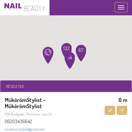
Toggle
navigation
132
67
54
RÉSZLETEK
MűkörömStylist -
0 m
MűkörömStylist
1136 Budapest, Pannónia utca 33.
06203436642
mukoromstylist@gmail.com