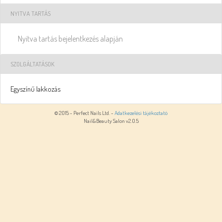
NYITVA TARTÁS
Nyitva tartás bejelentkezés alapján
SZOLGÁLTATÁSOK
Egyszínű lakkozás
© 2015 - Perfect Nails Ltd. -
Adatkezelési tájékoztató
Nail&Beauty Salon v2.0.5