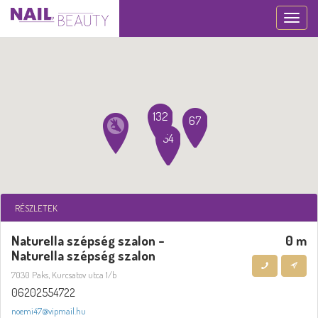
Toggle
navigation
132
67
54
RÉSZLETEK
Naturella szépség szalon -
0 m
Naturella szépség szalon
7030 Paks, Kurcsatov utca 1/b
06202554722
noemi47@vipmail.hu