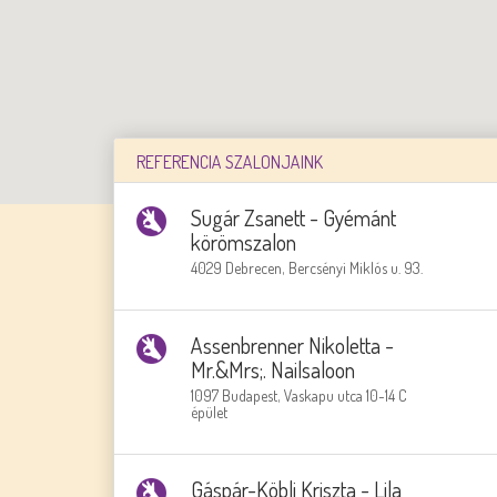
REFERENCIA SZALONJAINK
Sugár Zsanett - Gyémánt
körömszalon
4029 Debrecen, Bercsényi Miklós u. 93.
Assenbrenner Nikoletta -
Mr.&Mrs;. Nailsaloon
1097 Budapest, Vaskapu utca 10-14 C
épület
Gáspár-Köbli Kriszta - Lila