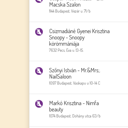
Macska Szalon
1144 Budapest, Vezér u. 71/b
Csizmadiáné Gyenei Krisztina
Snoopy - Snoopy
körömmániája
7632 Pėcs, Ėva u. 13-15.
Szőnyi István - Mr.&Mrs;.
NailSaloon
1097 Budapest, Vaskapu u 10-14 C
Markó Krisztina - Nimfa
beauty
1074 Budapest, Dohány utca 63/b