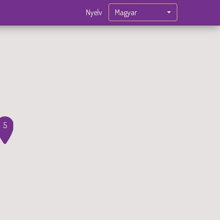
Magyar
Nyelv
5