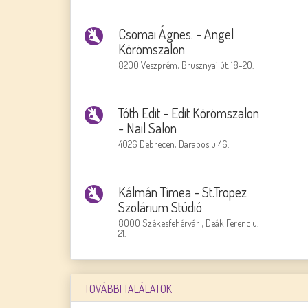
Csomai Ágnes. - Angel
Körömszalon
8200 Veszprém, Brusznyai út. 18-20.
Tóth Edit - Edit Körömszalon
- Nail Salon
4026 Debrecen, Darabos u 46.
Kálmán Tímea - St.Tropez
Szolárium Stúdió
8000 Székesfehérvár , Deák Ferenc u.
21.
TOVÁBBI TALÁLATOK