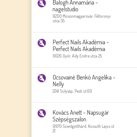
Balogh Annamária -
nagelstudio
9200 Mosonmagyaróvár, Féltoronyi
utca 35
Perfect Nails Akadémia -
Perfect Nails Akadémia
9026 Győr, Ady Endre utca 25
Ocsovainè Benkó Angelika -
Nelly
2241 Sülysáp, Pesti út.60
Kovács Anett - Napsugár
Szépségszalon
9970 Szentgotthárd, Kossuth Lajos út
21.