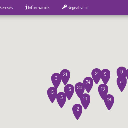
Keresés
Információk
Regisztráció
9
2
9
21
3
21
74
30
13
15
5
5
10
19
12