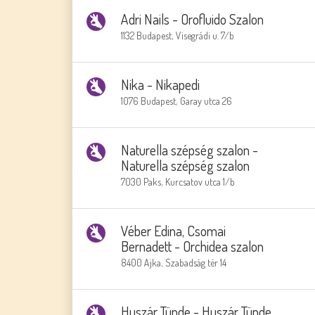
Adri Nails - Orofluido Szalon
1132 Budapest, Visegrádi u. 7/b
Nika - Nikapedi
1076 Budapest, Garay utca 26
Naturella szépség szalon -
Naturella szépség szalon
7030 Paks, Kurcsatov utca 1/b
Véber Edina, Csomai
Bernadett - Orchidea szalon
8400 Ajka, Szabadság tér 14
Huszár Tünde - Huszár Tünde