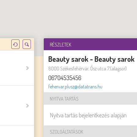
RÉSZLETEK
Beauty sarok - Beauty sarok
8000 Székesfehérvár, Ősz utca 7.(alagsor)
06704535456
fehervar.plusz@datatrans.hu
NYITVA TARTÁS
Nyitva tartás bejelentkezés alapján
SZOLGÁLTATÁSOK