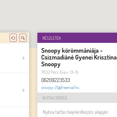
RÉSZLETEK
Snoopy körömmániája -
Csizmadiáné Gyenei Krisztina
Snoopy
7632 Pėcs, Ėva u. 13-15.
06209223533
snoopy-21@freemail.hu
NYITVA TARTÁS
Nyitva tartás bejelentkezés alapján