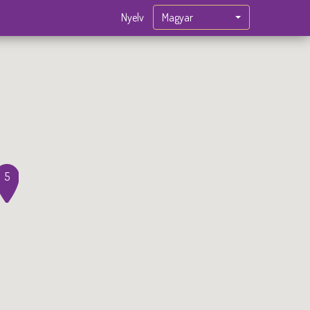
Magyar
Nyelv
5