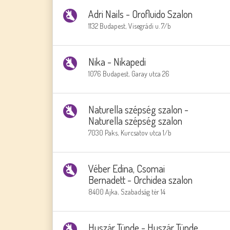
Adri Nails - Orofluido Szalon
1132 Budapest, Visegrádi u. 7/b
Nika - Nikapedi
1076 Budapest, Garay utca 26
Naturella szépség szalon -
Naturella szépség szalon
7030 Paks, Kurcsatov utca 1/b
Véber Edina, Csomai
Bernadett - Orchidea szalon
8400 Ajka, Szabadság tér 14
Huszár Tünde - Huszár Tünde