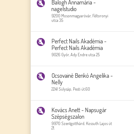
Balogh Annamária -
nagelstudio
9200 Mosonmagyaróvár, Féltoronyi
utca 35
Perfect Nails Akadémia -
Perfect Nails Akadémia
9026 Győr, Ady Endre utca 25
Ocsovainè Benkó Angelika -
Nelly
2241 Sülysáp, Pesti út.60
Kovács Anett - Napsugár
Szépségszalon
9970 Szentgotthárd, Kossuth Lajos út
21.