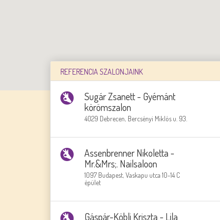
REFERENCIA SZALONJAINK
Sugár Zsanett - Gyémánt
körömszalon
4029 Debrecen, Bercsényi Miklós u. 93.
Assenbrenner Nikoletta -
Mr.&Mrs;. Nailsaloon
1097 Budapest, Vaskapu utca 10-14 C
épület
Gáspár-Köbli Kriszta - Lila