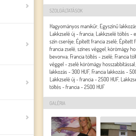
SZOLGÁLTATÁSOK
Hagyományos manikűr; Egyszínű lakkozás; 
Lakkzselé új - francia; Lakkzselé töltés - 
szín cseréje; Épített francia zselé; Építet
francia zselé, színes véggel, körömágy hos
bevonva; Francia töltés - zselé; Francia töl
véggel - zselé körömágy hosszabbítással;
lakkozás - 300 HUF; Francia lakkozás - 50
Lakkzselé új - francia - 2500 HUF; Lakkzs
töltés - francia - 2500 HUF
GALÉRIA