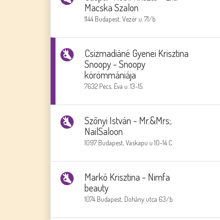
Macska Szalon
1144 Budapest, Vezér u. 71/b
Csizmadiáné Gyenei Krisztina
Snoopy - Snoopy
körömmániája
7632 Pėcs, Ėva u. 13-15.
Szőnyi István - Mr.&Mrs;.
NailSaloon
1097 Budapest, Vaskapu u 10-14 C
Markó Krisztina - Nimfa
beauty
1074 Budapest, Dohány utca 63/b