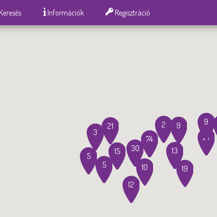
Keresés
Információk
Regisztráció
9
2
9
21
3
21
74
30
13
15
5
5
10
19
12