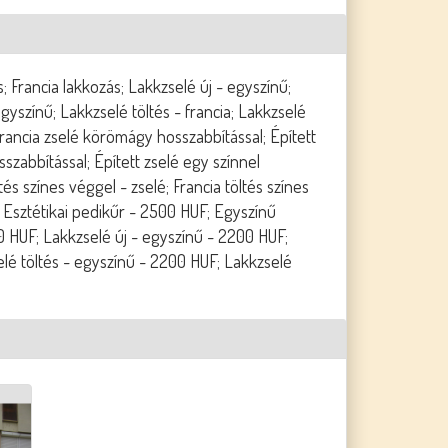
Francia lakkozás; Lakkzselé új - egyszínű;
egyszínű; Lakkzselé töltés - francia; Lakkzselé
t francia zselé körömágy hosszabbítással; Épített
szabbítással; Épített zselé egy színnel
tés színes véggel - zselé; Francia töltés színes
 Esztétikai pedikűr - 2500 HUF; Egyszínű
0 HUF; Lakkzselé új - egyszínű - 2200 HUF;
elé töltés - egyszínű - 2200 HUF; Lakkzselé