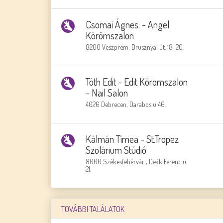
Csomai Ágnes. - Angel
Körömszalon
8200 Veszprém, Brusznyai út. 18-20.
Tóth Edit - Edit Körömszalon
- Nail Salon
4026 Debrecen, Darabos u 46.
Kálmán Tímea - St.Tropez
Szolárium Stúdió
8000 Székesfehérvár , Deák Ferenc u.
21.
TOVÁBBI TALÁLATOK