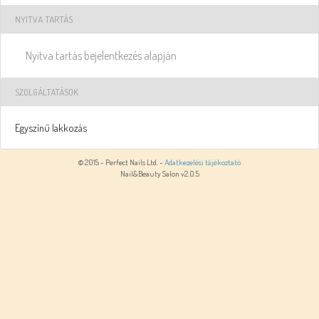
NYITVA TARTÁS
Nyitva tartás bejelentkezés alapján
SZOLGÁLTATÁSOK
Egyszínű lakkozás
© 2015 - Perfect Nails Ltd. -
Adatkezelési tájékoztató
Nail&Beauty Salon v2.0.5