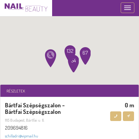
Toggle
navigation
132
67
54
RÉSZLETEK
Bártfai Szépségszalon -
0 m
Bártfai Szépségszalon
1115 Budapest, Bártfai u. 6.
209694816
schilladri@vipmail.hu