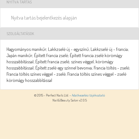
NYITVA TARTÁS
Nyitva tartás bejelentkezés alapján
SZOLGÁLTATÁSOK
Hagyományos manikűr; Lakkzselé új - egyszínű; Lakkzselé új - francia;
Japán manikűr; Épített francia zselé; Épített francia zselé körömágy
hosszabbítással; Épített francia zselé, színes véggel, körömágy
hosszabbítással; Épített zselé egy színnel bevonva; Francia töltés - zselé;
Francia töltés színes véggel - zselé; Francia töltés színes véggel - zselé
körömágy hosszabbítással
© 2015 - Perfect Nails Ltd. -
Adatkezelési tájékoztató
Nail&Beauty Salon v2.0.5