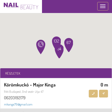
Toggle
navigation
132
67
54
RÉSZLETEK
Körömkuckó - Major Kinga
0 m
1144 Budapest, Ond vezér útja 47.
06203192179
mkanga79@gmail.com